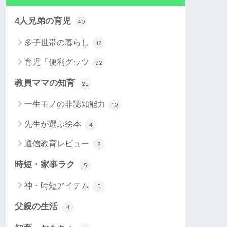
4人兄弟の育児
40
多子世帯の暮らし
18
育児「便利グッツ
22
教員ママの知育
22
一生モノの非認知能力
10
先生が選ぶ絵本
4
通信教育レビュー
8
時短・家事ラク
5
神・時短アイテム
5
父親の生活
4